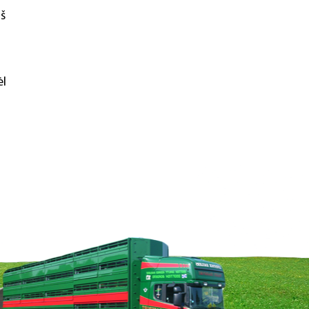
iš
ėl