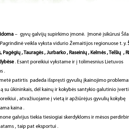
vidoma
– gyvų galvijų supirkimo įmonė. Įmonė įsikūrusi Šila
 Pagrindinė veikla vyksta vidurio Žemaitijos regionuose t. y.
s, Pagėgių , Tauragės , Jurbarko , Raseinių , Kelmės , Telšių , 
dybėse
. Esant poreikiui vykstame ir į tolimesnius Lietuvos
s .
etė patirtis padeda išspręsti gyvulių įkainojimo problemas
ą su ūkininkais, dėl kainų ir kokybės santykio galutinio įvert
oreikiui , atvažiuojame į vietą ir apžiūrėjus gyvulių kokybę
ama kaina .
one galvijus tiekia tiesiogiai skerdykloms ir mėsos perdirb
tams , taip pat eksportui .