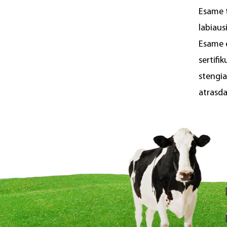
Esame t
labiaus
Esame e
sertifi
stengia
atrasda