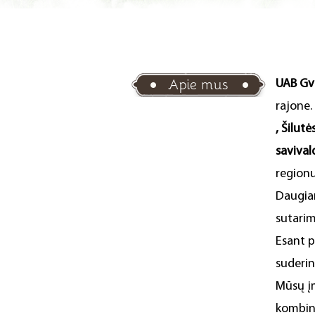
Apie mus
UAB G
rajone.
, Šilutė
savival
regionu
Daugiam
sutarim
Esant p
suderin
Mūsų įm
kombina