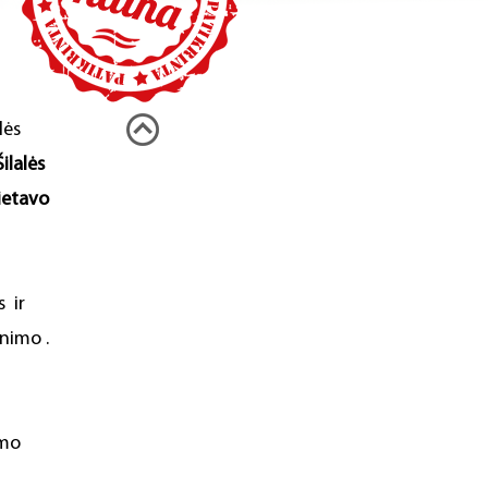
lės
Šilalės
Rietavo
 ir
inimo .
imo