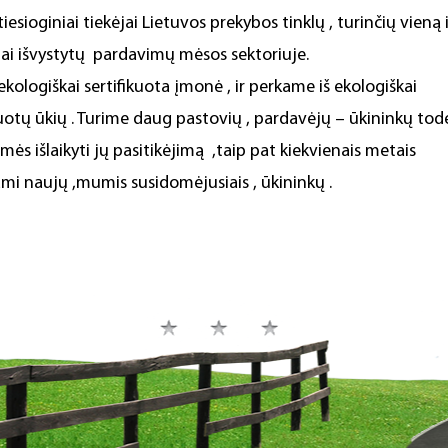
iesioginiai tiekėjai Lietuvos prekybos tinklų , turinčių vieną 
iai išvystytų pardavimų mėsos sektoriuje.
kologiškai sertifikuota įmonė , ir perkame iš ekologiškai
kuotų ūkių . Turime daug pastovių , pardavėjų – ūkininkų tod
mės išlaikyti jų pasitikėjimą ,taip pat kiekvienais metais
mi naujų ,mumis susidomėjusiais , ūkininkų .